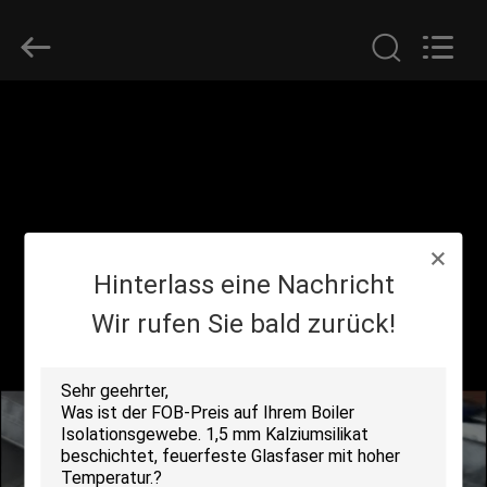
Suntex
Composite
Industrial
Co.,Ltd..
All
Rights
Reserved.
ZU
HAUSE
PRODUKTE
Hinterlass eine Nachricht
ÜBER
UNS
Wir rufen Sie bald zurück!
WERKSBESICHTIGUNG
QUALITÄTSKONTROLLE