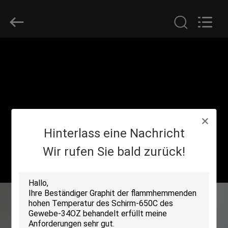
Suntex
Composite
Industrial
Co.,Ltd..
All
Rights
Reserved.
ZU
HAUSE
PRODUKTE
Hinterlass eine Nachricht
ÜBER
UNS
Wir rufen Sie bald zurück!
WERKSBESICHTIGUNG
QUALITÄTSKONTROLLE