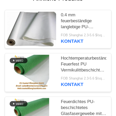
0.4 mm
feuerbeständige
langlebige PU-
beschichtete
FOB Shanghai 2.3-5.6 $/sqm MOQ:500 Meter
Glasfasergewebe für
KONTAKT
das
Brandschutzsystem,M0-
Zertifikat
Hochtemperaturbeständig
Feuerfest PU
Vermikulittbeschichtetes
Glasfaser
FOB Shanghai 2.3-5.6 $/sqm MOQ:20 Rollen
Isolationsgewand
KONTAKT
Feuerdichtes PU-
beschichtetes
Glasfasergewebe mit