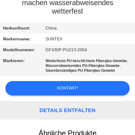
machen wasserabweisendes
KONTAKT
wetterfest
MIT
Herkunftsort:
China
UNS
Markenname:
SUNTEX
BITTE UM
Modellnummer:
GF430P-PU213-2004
EIN
Markieren:
,
Wetterfeste PU beschichtete Fiberglas-Gewebe
,
Wasserabweisendes PU-Fiberglas-Gewebe
ANGEBOT
Säurebeständiges PU-Fiberglas-Gewebe
SITEMAP
KONTAKT!
PRIVACY
DETAILS ENTFALTEN
POLICY
Ähnliche Produkte