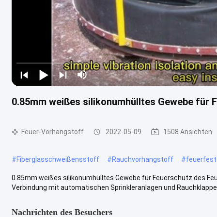
0.85mm weißes silikonumhülltes Gewebe für 
Feuer-Vorhangstoff
2022-05-09
1508 Ansichten
#
Fiberglasschweißensstoff
#
Rauchvorhangstoff
#
feuerfest
0.85mm weißes silikonumhülltes Gewebe für Feuerschutz des Feu
Verbindung mit automatischen Sprinkleranlagen und Rauchklappen
Nachrichten des Besuchers