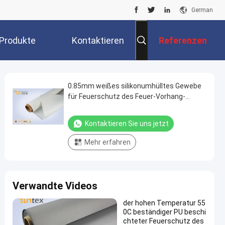
German
Produkte
Kontaktieren
Referenzen
Sie Uns
0.85mm weißes silikonumhülltes Gewebe
für Feuerschutz des Feuer-Vorhang-
System-E 120
Kontaktieren Sie uns jetzt
Mehr erfahren
Verwandte Videos
der hohen Temperatur 55
0C beständiger PU beschi
chteter Feuerschutz des