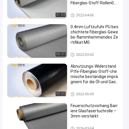
Fiberglas-Stoff-Rollen0.7
mm
Schweißensdeckenrolle
01:03
2022-04-06
0.4mm Luftzufuhr PU bes
chichtete Fiberglas-Gewe
be-flammhemmendes Ze
rtifikat M0
Überzogenes Fiberglas-Geweb
00:31
2022-03-02
e PUs
Abnutzungs-Widerstand
Ptfe-Fiberglas-Stoff-che
mische beständige imprä
gniern für die Öl-und Gas-
Rohr-Verpackung
ptfe überzogenes Fiberglasge
00:50
2022-05-09
webe
Feuerschutzvorhang Barr
iere Glasfasertuchrolle –
3mm verstärkt
Feuer-Vorhangstoff
2026-03-04