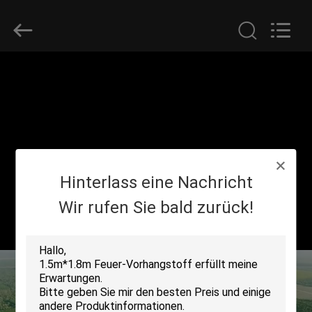
Suntex
Composite
Industrial
Co.,Ltd..
All
Rights
Reserved.
ZU
HAUSE
PRODUKTE
Hinterlass eine Nachricht
ÜBER
UNS
Wir rufen Sie bald zurück!
WERKSBESICHTIGUNG
QUALITÄTSKONTROLLE