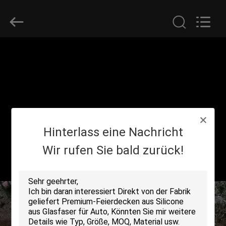
Suntex
Composite
Industrial
Co.,Ltd..
All
Rights
Reserved.
ZU
HAUSE
PRODUKTE
Hinterlass eine Nachricht
ÜBER
UNS
Wir rufen Sie bald zurück!
WERKSBESICHTIGUNG
QUALITÄTSKONTROLLE