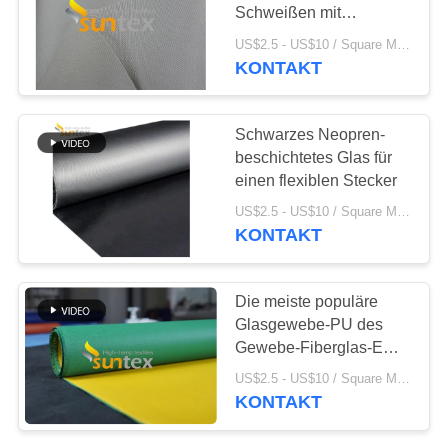
Schweißen mit
Temperatur-Widerstand
US$2.5 - US$10 / Square Meter MOQ:20 Rollen
KONTAKT
Schwarzes Neopren-
beschichtetes Glas für
einen flexiblen Stecker
US$2.5 - US$10 / Square Meter MOQ:20 Rollen
KONTAKT
Die meiste populäre
Glasgewebe-PU des
Gewebe-Fiberglas-E
beschichtete Faser-
US$2.5 - US$10 / Square Meter MOQ:20 Rollen
Glas-Gewebe
KONTAKT