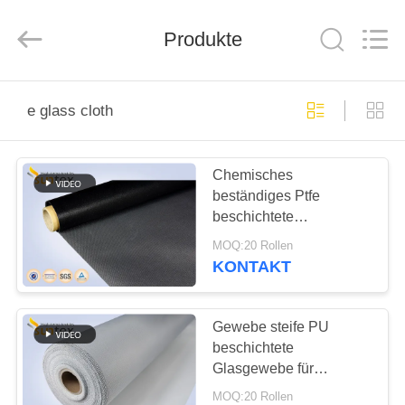
Suntex
Composite
Industrial
Co.,Ltd..
Produkte
All
Rights
Reserved.
ZU
e glass cloth
HAUSE
Chemisches
PRODUKTE
beständiges Ptfe
beschichtete
ÜBER
Feuerschutz-
MOQ:20 Rollen
Wärmedämmungs-
UNS
KONTAKT
Abdeckung des
Glasgewebe-Gewebe-
WERKSBESICHTIGUNG
580g
Gewebe steife PU
beschichtete
Glasgewebe für
QUALITÄTSKONTROLLE
feuerbeständige
MOQ:20 Rollen