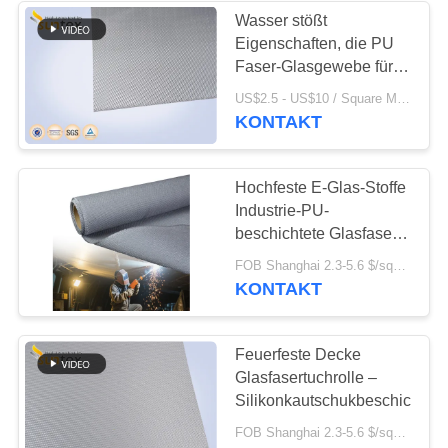
Wasser stößt
Eigenschaften, die PU
Faser-Glasgewebe für
schweißende Decken
US$2.5 - US$10 / Square Meter MOQ:20 Rollen
beschichtete,
KONTAKT
Feuerdecken ab
Hochfeste E-Glas-Stoffe
Industrie-PU-
beschichtete Glasfaser-
Stoffe feuerfeste Stoffe
FOB Shanghai 2.3-5.6 $/sqm MOQ:500 Meter
KONTAKT
Feuerfeste Decke
Glasfasertuchrolle –
Silikonkautschukbeschichtet
FOB Shanghai 2.3-5.6 $/sqm MOQ:500 Meter