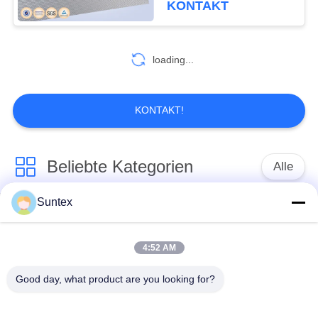
KONTAKT
loading...
KONTAKT!
Beliebte Kategorien
Alle
Suntex
silikonumhülltes
Feuerbeständiges
Fiberglasgewebe
Fiberglas-Gewebe
4:52 AM
Überzogenes
Good day, what product are you looking for?
Fiberglas-Stoff der
Fiberglas-Gewebe
hohen Temperatur
PUs