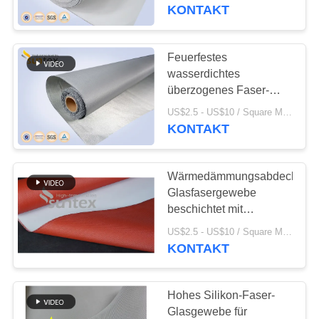
schweißende Decke
KONTAKT
KONTAKT
MIT
Feuerfestes
UNS
wasserdichtes
überzogenes Faser-
Glasgewebe PUs für
BITTE UM
US$2.5 - US$10 / Square Meter MOQ:500 Quadratmeter/Quadratmeter
das Schweißen drapiert
KONTAKT
EIN
schweißende Decke
ANGEBOT
Wärmedämmungsabdeckung
Glasfasergewebe
SITEMAP
beschichtet mit
Polyurethan
US$2.5 - US$10 / Square Meter MOQ:20 Rollen
KONTAKT
PRIVACY
POLICY
Hohes Silikon-Faser-
Glasgewebe für